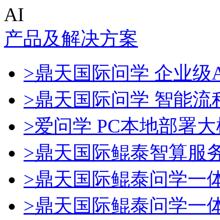
AI
产品及解决方案
>鼎天国际问学 企业级A
>鼎天国际问学 智能流
>爱问学 PC本地部署
>鼎天国际鲲泰智算服
>鼎天国际鲲泰问学一
>鼎天国际鲲泰问学一体机