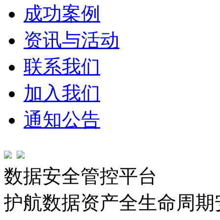
成功案例
资讯与活动
联系我们
加入我们
通知公告
数据安全管控平台
护航数据资产全生命周期