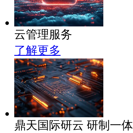
云管理服务
了解更多
鼎天国际研云 研制一