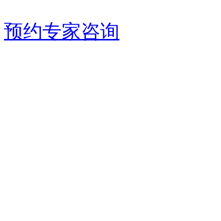
预约专家咨询