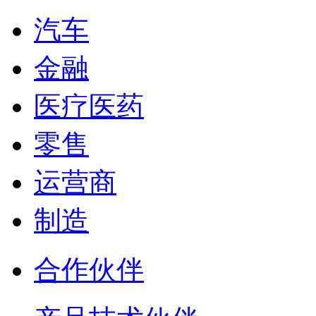
汽车
金融
医疗医药
零售
运营商
制造
合作伙伴