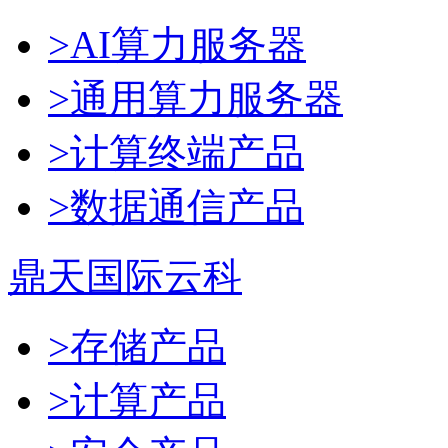
>AI算力服务器
>通用算力服务器
>计算终端产品
>数据通信产品
鼎天国际云科
>存储产品
>计算产品