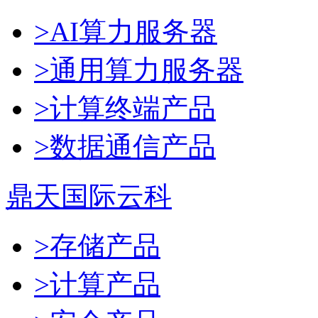
>AI算力服务器
>通用算力服务器
>计算终端产品
>数据通信产品
鼎天国际云科
>存储产品
>计算产品