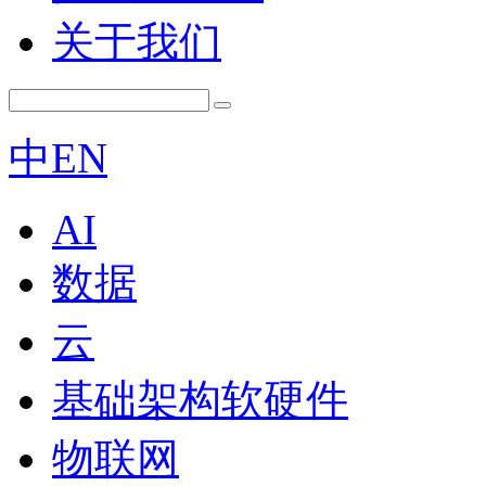
关于我们
中
EN
AI
数据
云
基础架构软硬件
物联网