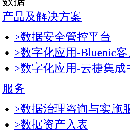
数据
产品及解决方案
>数据安全管控平台
>数字化应用-Blueni
>数字化应用-云捷集成
服务
>数据治理咨询与实施
>数据资产入表