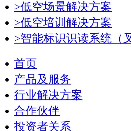
>低空场景解决方案
>低空培训解决方案
>智能标识识读系统（
首页
产品及服务
行业解决方案
合作伙伴
投资者关系