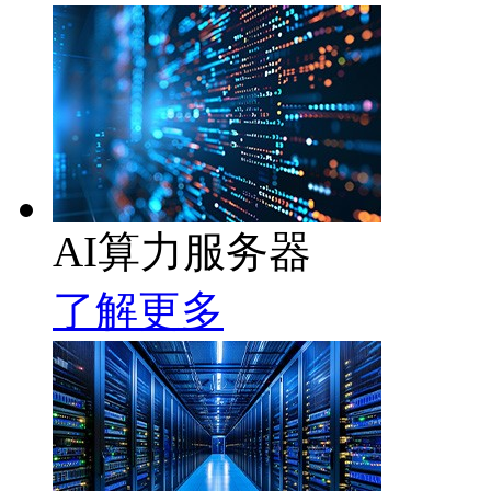
AI算力服务器
了解更多