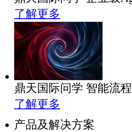
了解更多
鼎天国际问学 智能流
了解更多
产品及解决方案