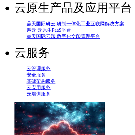
云原生产品及应用平台
鼎天国际研云 研制一体化工业互联网解决方案
磐云 云原生PaaS平台
鼎天国际云印 数字化文印管理平台
云服务
云管理服务
安全服务
基础架构服务
云应用服务
云培训服务