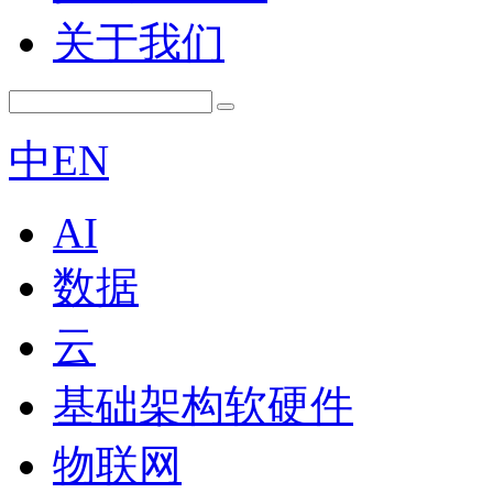
关于我们
中
EN
AI
数据
云
基础架构软硬件
物联网