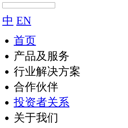
中
EN
首页
产品及服务
行业解决方案
合作伙伴
投资者关系
关于我们