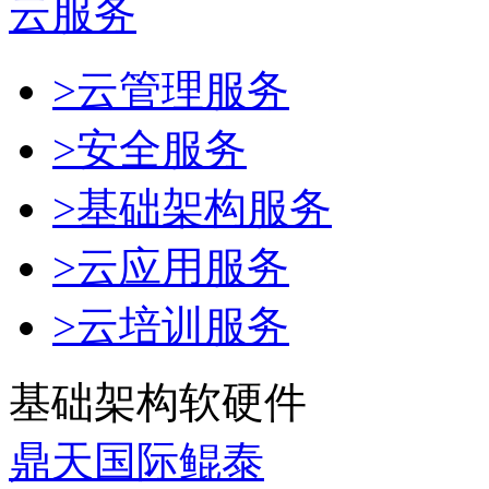
云服务
>云管理服务
>安全服务
>基础架构服务
>云应用服务
>云培训服务
基础架构软硬件
鼎天国际鲲泰