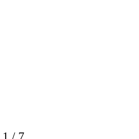
1
/
7