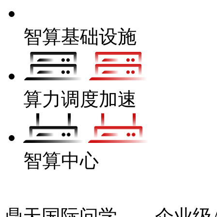
智算基础设施
算力调度加速
智算中心
鼎天国际问学——企业级Ag