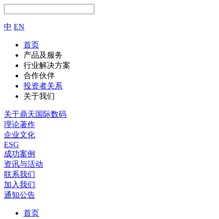
中
EN
首页
产品及服务
行业解决方案
合作伙伴
投资者关系
关于我们
关于鼎天国际数码
理论著作
企业文化
ESG
成功案例
资讯与活动
联系我们
加入我们
通知公告
首页