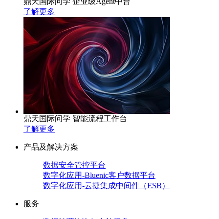
鼎天国际问学 企业级Agent中台
了解更多
鼎天国际问学 智能流程工作台
了解更多
产品及解决方案
数据安全管控平台
数字化应用-Bluenic客户数据平台
数字化应用-云捷集成中间件（ESB）
服务