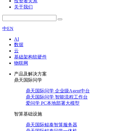
投资者关系
关于我们
中
EN
AI
数据
云
基础架构软硬件
物联网
产品及解决方案
鼎天国际问学
鼎天国际问学 企业级Agent中台
鼎天国际问学 智能流程工作台
爱问学 PC本地部署大模型
智算基础设施
鼎天国际鲲泰智算服务器
鼎天国际鲲泰问学一体机