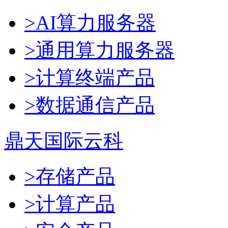
>AI算力服务器
>通用算力服务器
>计算终端产品
>数据通信产品
鼎天国际云科
>存储产品
>计算产品