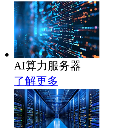
AI算力服务器
了解更多