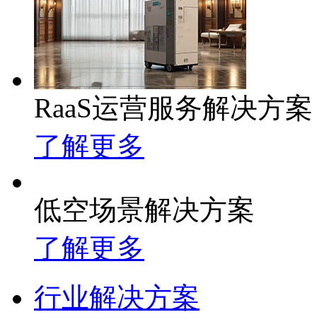
RaaS运营服务解决方案
了解更多
低空场景解决方案
了解更多
行业解决方案