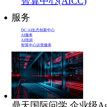
智算中心(AICC)
服务
DC·AI生态创新中心
AI服务
AI培训
智算中心运营服务
鼎天国际问学 企业级Ag