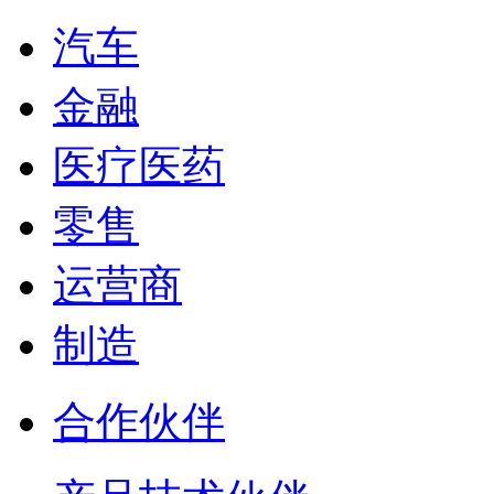
汽车
金融
医疗医药
零售
运营商
制造
合作伙伴