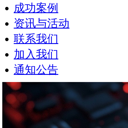
成功案例
资讯与活动
联系我们
加入我们
通知公告