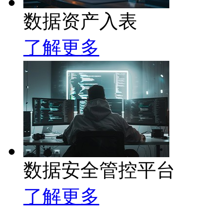
数据资产入表
了解更多
数据安全管控平台
了解更多