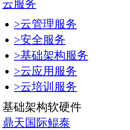
云服务
>云管理服务
>安全服务
>基础架构服务
>云应用服务
>云培训服务
基础架构软硬件
鼎天国际鲲泰