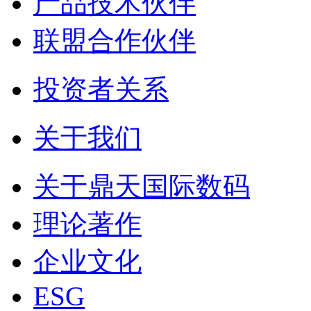
产品技术伙伴
联盟合作伙伴
投资者关系
关于我们
关于鼎天国际数码
理论著作
企业文化
ESG