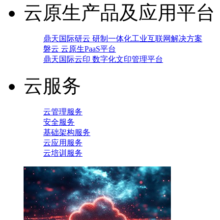
云原生产品及应用平台
鼎天国际研云 研制一体化工业互联网解决方案
磐云 云原生PaaS平台
鼎天国际云印 数字化文印管理平台
云服务
云管理服务
安全服务
基础架构服务
云应用服务
云培训服务