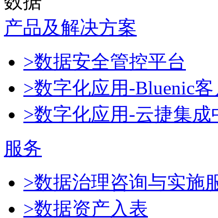
数据
产品及解决方案
>数据安全管控平台
>数字化应用-Blueni
>数字化应用-云捷集成
服务
>数据治理咨询与实施
>数据资产入表