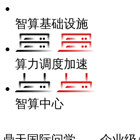
智算基础设施
算力调度加速
智算中心
鼎天国际问学——企业级Ag