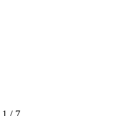
1
/
7