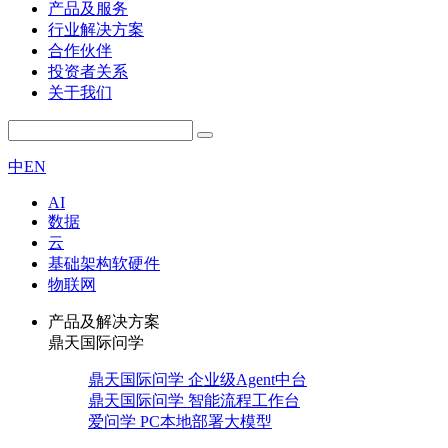
产品及服务
行业解决方案
合作伙伴
投资者关系
关于我们
中
EN
AI
数据
云
基础架构软硬件
物联网
产品及解决方案
鼎天国际问学
鼎天国际问学 企业级Agent中台
鼎天国际问学 智能流程工作台
爱问学 PC本地部署大模型