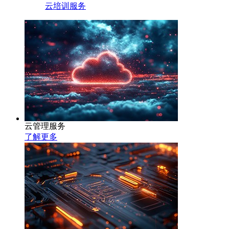
云培训服务
云管理服务
了解更多