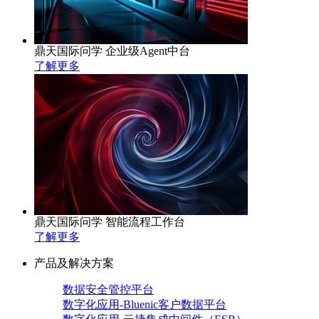
鼎天国际问学 企业级Agent中台
了解更多
鼎天国际问学 智能流程工作台
了解更多
产品及解决方案
数据安全管控平台
数字化应用-Bluenic客户数据平台