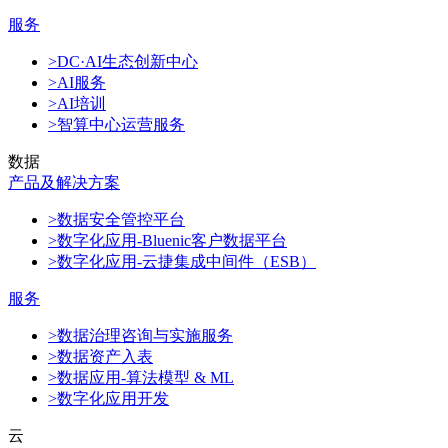
服务
>DC·AI生态创新中心
>AI服务
>AI培训
>智算中心运营服务
数据
产品及解决方案
>数据安全管控平台
>数字化应用-Bluenic客户数据平台
>数字化应用-云捷集成中间件（ESB）
服务
>数据治理咨询与实施服务
>数据资产入表
>数据应用-算法模型 & ML
>数字化应用开发
云