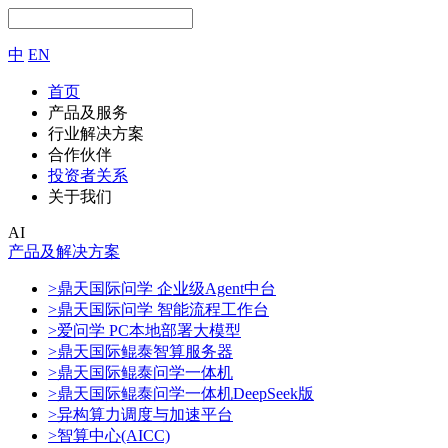
中
EN
首页
产品及服务
行业解决方案
合作伙伴
投资者关系
关于我们
AI
产品及解决方案
>鼎天国际问学 企业级Agent中台
>鼎天国际问学 智能流程工作台
>爱问学 PC本地部署大模型
>鼎天国际鲲泰智算服务器
>鼎天国际鲲泰问学一体机
>鼎天国际鲲泰问学一体机DeepSeek版
>异构算力调度与加速平台
>智算中心(AICC)