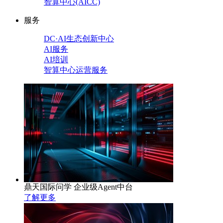
智算中心(AICC)
服务
DC·AI生态创新中心
AI服务
AI培训
智算中心运营服务
鼎天国际问学 企业级Agent中台
了解更多